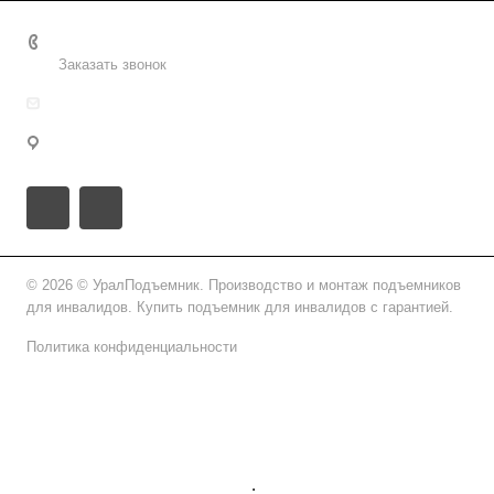
8 (800) 2222-162
Заказать звонок
info@uralpd.ru
г. Москва, ул. Маршала Конева, 2
© 2026 © УралПодъемник. Производство и монтаж подъемников
для инвалидов. Купить подъемник для инвалидов с гарантией.
Политика конфиденциальности
Подписаться на рассылку
.