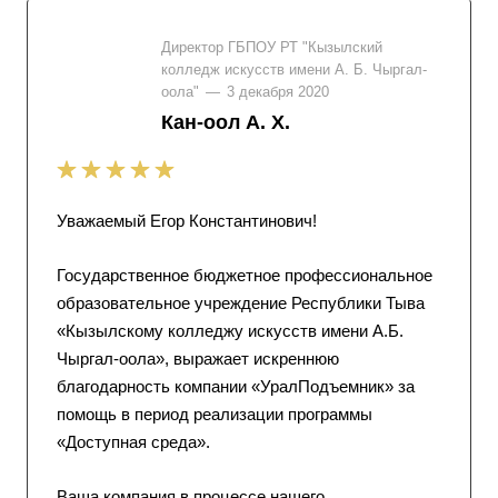
Директор ГБПОУ РТ "Кызылский
колледж искусств имени А. Б. Чыргал-
оола"
—
3 декабря 2020
Кан-оол А. Х.
Уважаемый Егор Константинович!
Государственное бюджетное профессиональное
образовательное учреждение Республики Тыва
«Кызылскому колледжу искусств имени А.Б.
Чыргал-оола», выражает искреннюю
благодарность компании «УралПодъемник» за
помощь в период реализации программы
«Доступная среда».
Ваша компания в процессе нашего